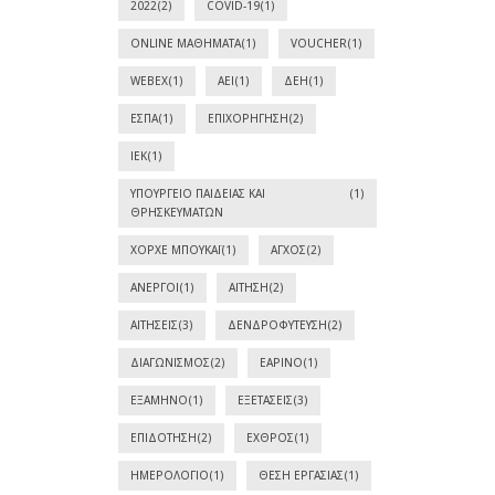
2022
(2)
COVID-19
(1)
ONLINE ΜΑΘΉΜΑΤΑ
(1)
VOUCHER
(1)
WEBEX
(1)
ΑΕΙ
(1)
ΔΕΗ
(1)
ΕΣΠΑ
(1)
ΕΠΙΧΟΡΉΓΗΣΗ
(2)
ΙΕΚ
(1)
ΥΠΟΥΡΓΕΊΟ ΠΑΙΔΕΊΑΣ ΚΑΙ
(1)
ΘΡΗΣΚΕΥΜΆΤΩΝ
ΧΌΡΧΕ ΜΠΟΥΚΆΙ
(1)
ΆΓΧΟΣ
(2)
ΆΝΕΡΓΟΙ
(1)
ΑΊΤΗΣΗ
(2)
ΑΙΤΉΣΕΙΣ
(3)
ΔΕΝΔΡΟΦΎΤΕΥΣΗ
(2)
ΔΙΑΓΩΝΙΣΜΌΣ
(2)
ΕΑΡΙΝΌ
(1)
ΕΞΆΜΗΝΟ
(1)
ΕΞΕΤΆΣΕΙΣ
(3)
ΕΠΙΔΌΤΗΣΗ
(2)
ΕΧΘΡΌΣ
(1)
ΗΜΕΡΟΛΌΓΙΟ
(1)
ΘΈΣΗ ΕΡΓΑΣΊΑΣ
(1)