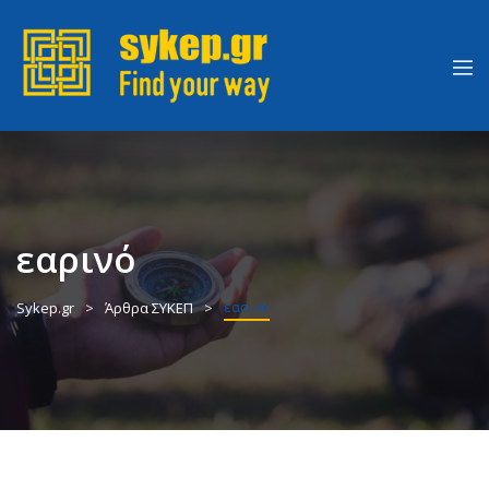
εαρινό
εαρινό
Sykep.gr
Άρθρα ΣΥΚΕΠ