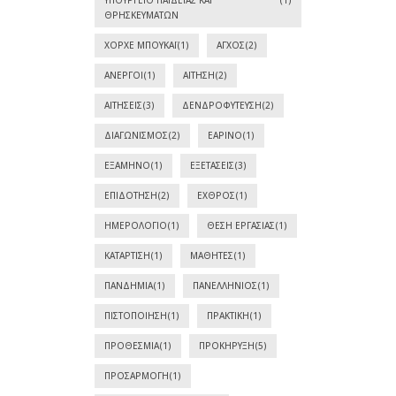
ΘΡΗΣΚΕΥΜΆΤΩΝ
ΧΌΡΧΕ ΜΠΟΥΚΆΙ
(1)
ΆΓΧΟΣ
(2)
ΆΝΕΡΓΟΙ
(1)
ΑΊΤΗΣΗ
(2)
ΑΙΤΉΣΕΙΣ
(3)
ΔΕΝΔΡΟΦΎΤΕΥΣΗ
(2)
ΔΙΑΓΩΝΙΣΜΌΣ
(2)
ΕΑΡΙΝΌ
(1)
ΕΞΆΜΗΝΟ
(1)
ΕΞΕΤΆΣΕΙΣ
(3)
ΕΠΙΔΌΤΗΣΗ
(2)
ΕΧΘΡΌΣ
(1)
ΗΜΕΡΟΛΌΓΙΟ
(1)
ΘΈΣΗ ΕΡΓΑΣΊΑΣ
(1)
ΚΑΤΆΡΤΙΣΗ
(1)
ΜΑΘΗΤΈΣ
(1)
ΠΑΝΔΗΜΊΑ
(1)
ΠΑΝΕΛΛΉΝΙΟΣ
(1)
ΠΙΣΤΟΠΟΊΗΣΗ
(1)
ΠΡΑΚΤΙΚΉ
(1)
ΠΡΟΘΕΣΜΊΑ
(1)
ΠΡΟΚΉΡΥΞΗ
(5)
ΠΡΟΣΑΡΜΟΓΉ
(1)