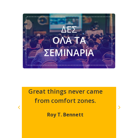
ΔΕΣ
ΌΛΑ ΤΑ
ΣΕΜΙΝΆΡΙΑ
er
Great things never came
Judg
you
from comfort zones.
questi
ories
answer
Roy T. Bennett
right 
thor