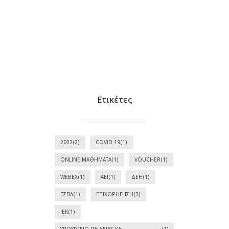
Ετικέτες
2022
(2)
COVID-19
(1)
ONLINE ΜΑΘΉΜΑΤΑ
(1)
VOUCHER
(1)
WEBEX
(1)
ΑΕΙ
(1)
ΔΕΗ
(1)
ΕΣΠΑ
(1)
ΕΠΙΧΟΡΉΓΗΣΗ
(2)
ΙΕΚ
(1)
ΥΠΟΥΡΓΕΊΟ ΠΑΙΔΕΊΑΣ ΚΑΙ
(1)